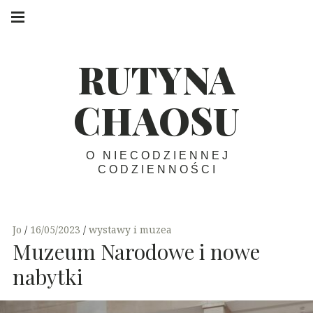
Skip
Main
navigation
to
Menu
content
RUTYNA
CHAOSU
O NIECODZIENNEJ
CODZIENNOŚCI
Jo
16/05/2023
wystawy i muzea
Muzeum Narodowe i nowe
nabytki