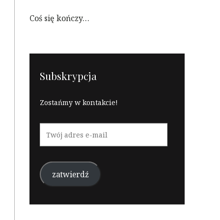
Coś się kończy…
Subskrypcja
Zostańmy w kontakcie!
Twój
adres
e-
mail
zatwierdź