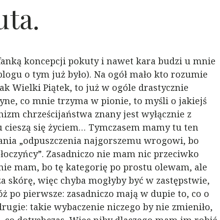
uta.
fanką koncepcji pokuty i nawet kara budzi u mnie
blogu o tym już było). Na ogół mało kto rozumie
ak Wielki Piątek, to już w ogóle drastycznie
yne, co mnie trzyma w pionie, to myśli o jakiejś
hizm chrześcijaństwa znany jest wyłącznie z
stu cieszą się życiem… Tymczasem mamy tu ten
ądania „odpuszczenia najgorszemu wrogowi, bo
 złoczyńcy”. Zasadniczo nie mam nic przeciwko
ie mam, bo tę kategorię po prostu olewam, ale
za skórę, więc chyba mogłyby być w zastępstwie,
óż po pierwsze: zasadniczo mają w dupie to, co o
rugie: takie wybaczenie niczego by nie zmieniło,