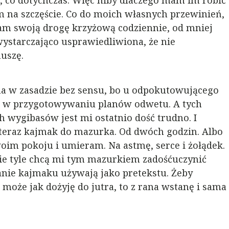
i, co dotychczas. Więc niby dlaczego mam im robić
em na szczęście. Co do moich własnych przewinień,
mam swoją drogę krzyżową codziennie, od mniej
wystarczająco usprawiedliwiona, że nie
uszę.
ona w zasadzie bez sensu, bo u odpokutowującego
 w przygotowywaniu planów odwetu. A tych
h wygibasów jest mi ostatnio dość trudno. I
 teraz kajmak do mazurka. Od dwóch godzin. Albo
woim pokoju i umieram. Na astmę, serce i żołądek.
nie tyle chcą mi tym mazurkiem zadośćuczynić
anie kajmaku używają jako pretekstu. Żeby
może jak dożyję do jutra, to z rana wstanę i sama