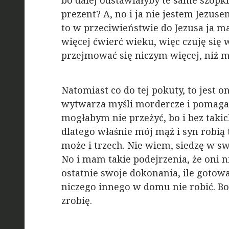
bo dalej odstawiałyby te same szopk
prezent? A, no i ja nie jestem Jezus
to w przeciwieństwie do Jezusa ja 
więcej ćwierć wieku, więc czuję się 
przejmować się niczym więcej, niż m
Natomiast co do tej pokuty, to jest 
wytwarza myśli mordercze i pomaga
mogłabym nie przeżyć, bo i bez takic
dlatego właśnie mój mąż i syn robią
może i trzech. Nie wiem, siedzę w s
No i mam takie podejrzenia, że oni 
ostatnie swoje dokonania, ile gotow
niczego innego w domu nie robić. Bo 
zrobię.