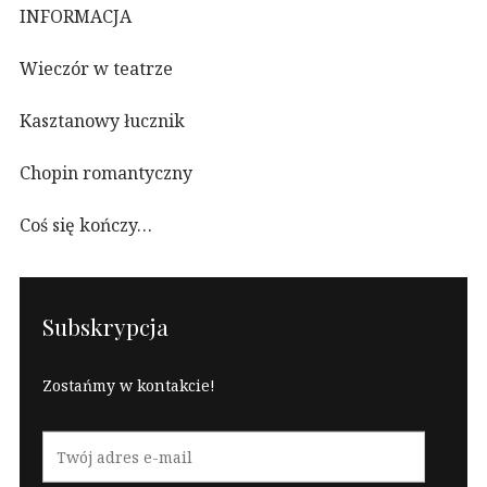
INFORMACJA
Wieczór w teatrze
Kasztanowy łucznik
Chopin romantyczny
Coś się kończy…
Subskrypcja
Zostańmy w kontakcie!
Twój
adres