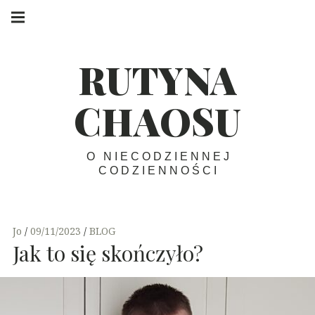
Skip
Main
navigation
to
Menu
content
RUTYNA
CHAOSU
O NIECODZIENNEJ
CODZIENNOŚCI
Jo
09/11/2023
BLOG
Jak to się skończyło?