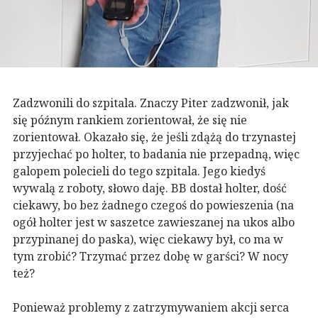
Zadzwonili do szpitala. Znaczy Piter zadzwonił, jak
się późnym rankiem zorientował, że się nie
zorientował. Okazało się, że jeśli zdążą do trzynastej
przyjechać po holter, to badania nie przepadną, więc
galopem polecieli do tego szpitala. Jego kiedyś
wywalą z roboty, słowo daję. BB dostał holter, dość
ciekawy, bo bez żadnego czegoś do powieszenia (na
ogół holter jest w saszetce zawieszanej na ukos albo
przypinanej do paska), więc ciekawy był, co ma w
tym zrobić? Trzymać przez dobę w garści? W nocy
też?
Ponieważ problemy z zatrzymywaniem akcji serca