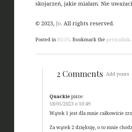
skojarzeń, jakie miałam. Nie uważac
© 2023,
Jo
. All rights reserved.
Posted in
BLOG
. Bookmark the
permalink
.
2 Comments
Add yours
Quackie
pisze:
18/05/2023 o 10:49
Wątek 1 jest dla mnie całkowicie zr
Za wątek 2 dziękuję, o to mnie chod