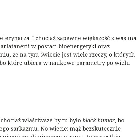
weterynarza. I chociaż zapewne większość z was ma
arlatanerii w postaci bioenergetyki oraz
iu, że na tym świecie jest wiele rzeczy, o których
lbo które ubiera w naukowe parametry po wielu
chociaż właściwsze by tu było
black humor
, bo
iego sarkazmu. No wiecie: mąż bezskutecznie
a niego) wyeliminowanie żony… te wszystkie