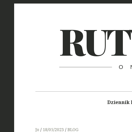
Skip
to
RUT
content
O 
Main
navigation
Dziennik 
Jo
18/05/2023
BLOG