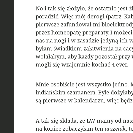
No i tak się złożyło, że ostatnio jest
poradzić. Więc mój derogi (patrz: Kab
pierwsze zafundował mi bioelektrody
przez homeopatę preparaty. I możecie
nas na nogi i w zasadzie jedyną ich 
byłam świadkiem załatwienia na cac
wolałabym, aby każdy pozostał przy
mogli się wzajemnie kochać 4 ever.
Mnie osobiście jest wszystko jedno. 
indiańskim szamanem. Byle dożyłaby
są pierwsze w kalendarzu, więc będzi
A tak się składa, że LW mamy od nas
na koniec zobaczyłam ten
arszenik
, 