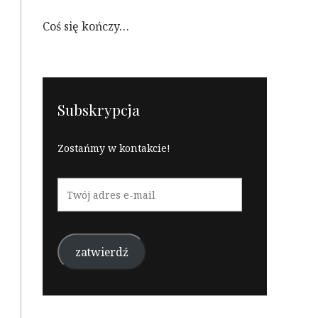
Coś się kończy…
Subskrypcja
Zostańmy w kontakcie!
Twój
adres
e-
mail
zatwierdź