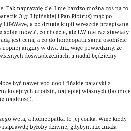
 źle. Tak naprawdę źle. I nie bardzo można coś na to
arecik Olgi Lipińskiej i Pan Piotruś) mąż po
 LifeWave, a po drugie kupił wreszcie przepisane
 sobie mówić, co chcecie, ale LW nie raz stawiały
wadą jest cena, a co do homeopatii sama osobiście
y ropnej anginy w dwa dni, więc powiedzmy, że
 własnych doświadczeniach, a nadal będziemy
Może być nawet voo-doo i fińskie pajacyki z
m kolejnych urodzin, najlepiej własnych (bo moje
e najdłużej).
zego weta, a homeopatka to jej córka. Więc kiedy
to naprawdę byłoby dziwne, gdybym nie miała