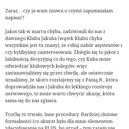
Zaraz… czy ja wam znowu o czymś zapomniałam
napisać?
Jakoś tak w marcu chyba, zadzwonili do nas z
dawnego Klubu Jakuba (wątek Klubu chyba
wszystkim jest tu znany), że robią nabór asystentów i
czy bylibyśmy zainteresowani. Zbiegło się to jakoś z
labilnością decyzyjną co do tego, czy Kuba może
odwiedzać klubowych kolegów, więc
zastanawialiśmy się przez chwilę, ale ostatecznie
uznaliśmy, że skoro rozstajemy się z Panią B., która
doprowadziła nas i Jakuba do lekkiego rozstroju
nerwowego, to może warto chwycić okazję, która
sama się do nas zgłasza.
Trochę to trwało. Inne procedury. Bardziej złożone
formalności (co akurat było dla mnie elementem
zdecydowanie na PLUS, bo urząd – tym razem nie