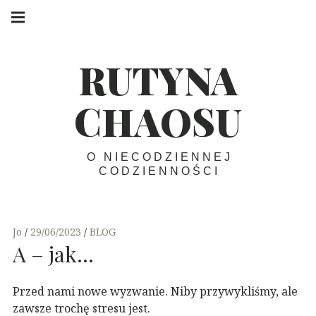
Skip
Main
navigation
to
Menu
content
RUTYNA
CHAOSU
O NIECODZIENNEJ
CODZIENNOŚCI
Jo
29/06/2023
BLOG
A – jak…
Przed nami nowe wyzwanie. Niby przywykliśmy, ale
zawsze trochę stresu jest.