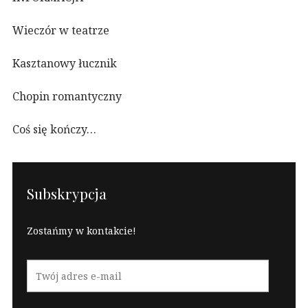
Wieczór w teatrze
Kasztanowy łucznik
Chopin romantyczny
Coś się kończy…
Subskrypcja
Zostańmy w kontakcie!
Twój
adres
e-