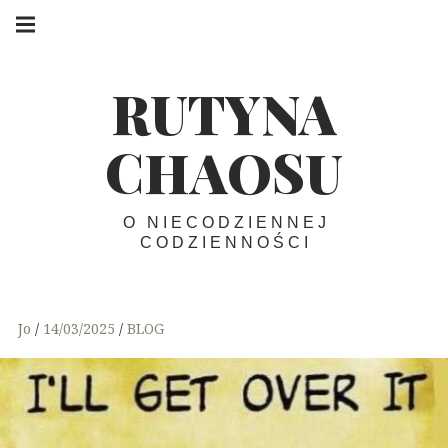
Skip
Main
navigation
to
Menu
content
RUTYNA
CHAOSU
O NIECODZIENNEJ
CODZIENNOŚCI
Jo
14/03/2025
BLOG