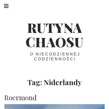
Skip
Main
navigation
to
Menu
content
RUTYNA
CHAOSU
O NIECODZIENNEJ
CODZIENNOŚCI
Tag:
Niderlandy
Roermond