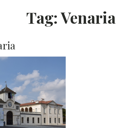
Tag:
Venaria
aria
R